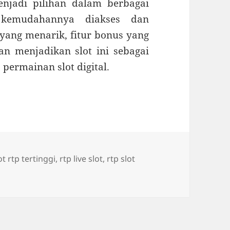
enjadi pilihan dalam berbagai
 kemudahannya diakses dan
yang menarik, fitur bonus yang
n menjadikan slot ini sebagai
 permainan slot digital.
t rtp tertinggi
,
rtp live slot
,
rtp slot
overs of Fortune: Keberuntungan dalam Setiap Putaran