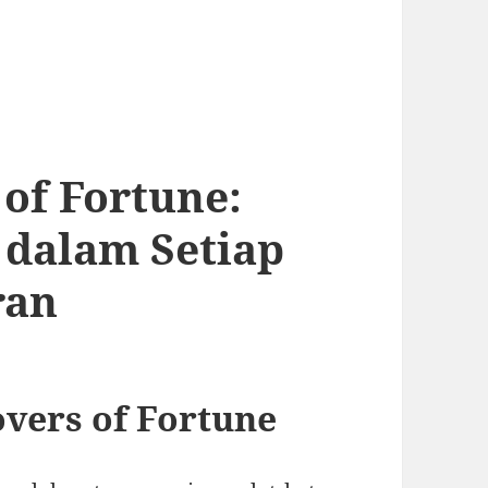
 of Fortune:
dalam Setiap
ran
overs of Fortune