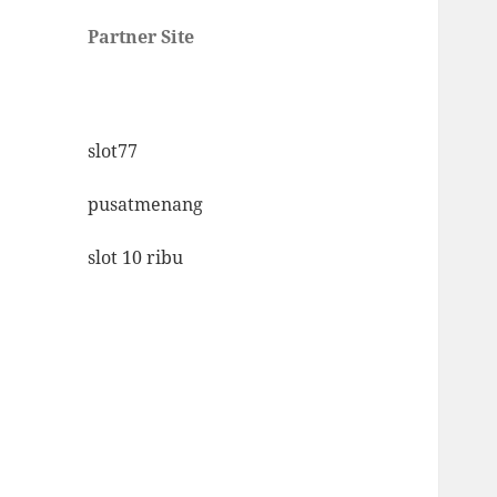
Partner Site
slot77
pusatmenang
slot 10 ribu