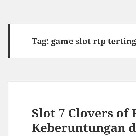
Tag:
game slot rtp terting
Slot 7 Clovers of
Keberuntungan d