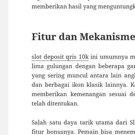
memberikan hasil yang menguntung
Fitur dan Mekanism
slot deposit qris 10k
ini umumnya me
lima gulungan dengan beberapa ga
yang sering muncul antara lain ang
dan berbagai ikon klasik lainnya. 
memberikan kemenangan sesuai d
telah ditentukan.
Salah satu daya tarik utama dari Sl
fitur bonusnya. Pemain bisa menemu