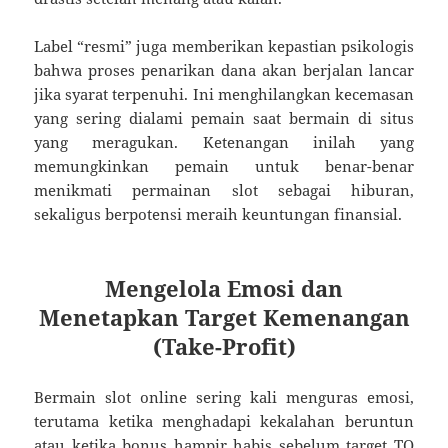
Label “resmi” juga memberikan kepastian psikologis
bahwa proses penarikan dana akan berjalan lancar
jika syarat terpenuhi. Ini menghilangkan kecemasan
yang sering dialami pemain saat bermain di situs
yang meragukan. Ketenangan inilah yang
memungkinkan pemain untuk benar-benar
menikmati permainan slot sebagai hiburan,
sekaligus berpotensi meraih keuntungan finansial.
Mengelola Emosi dan
Menetapkan Target Kemenangan
(Take-Profit)
Bermain slot online sering kali menguras emosi,
terutama ketika menghadapi kekalahan beruntun
atau ketika bonus hampir habis sebelum target TO