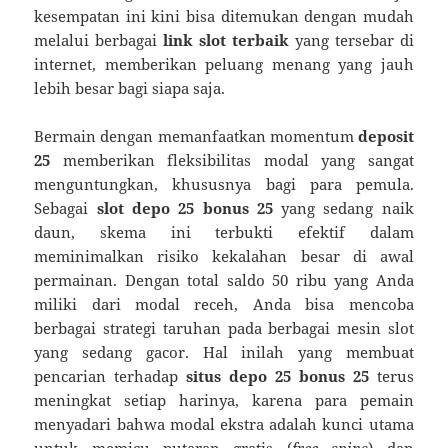
kesempatan ini kini bisa ditemukan dengan mudah
melalui berbagai
link slot terbaik
yang tersebar di
internet, memberikan peluang menang yang jauh
lebih besar bagi siapa saja.
Bermain dengan memanfaatkan momentum
deposit
25
memberikan fleksibilitas modal yang sangat
menguntungkan, khususnya bagi para pemula.
Sebagai
slot depo 25 bonus 25
yang sedang naik
daun, skema ini terbukti efektif dalam
meminimalkan risiko kekalahan besar di awal
permainan. Dengan total saldo 50 ribu yang Anda
miliki dari modal receh, Anda bisa mencoba
berbagai strategi taruhan pada berbagai mesin slot
yang sedang gacor. Hal inilah yang membuat
pencarian terhadap
situs depo 25 bonus 25
terus
meningkat setiap harinya, karena para pemain
menyadari bahwa modal ekstra adalah kunci utama