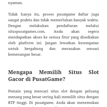
nyaman.
Tidak hanya itu, proses pusatgame daftar juga
sangat praktis dan tidak memerlukan banyak waktu.
Dengan melakukan pendaftaran melalui
situspusatgames.com, Anda akan segera
mendapatkan akses ke semua fitur yang disediakan
oleh platform ini. Jangan lewatkan kesempatan
untuk bergabung dan merasakan sensasi
kemenangan besar.
Mengapa Memilih Situs Slot
Gacor di PusatGame?
Pemain yang mencari situs slot dengan peluang
menang yang besar sering kali memilih situs dengan
RTP tinggi. Di pusatgame, Anda akan menemukan