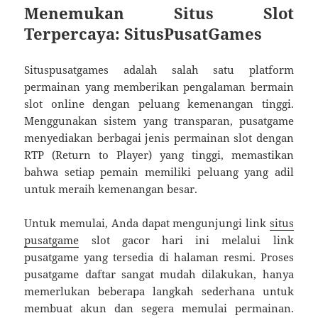
Menemukan Situs Slot
Terpercaya: SitusPusatGames
Situspusatgames adalah salah satu platform
permainan yang memberikan pengalaman bermain
slot online dengan peluang kemenangan tinggi.
Menggunakan sistem yang transparan, pusatgame
menyediakan berbagai jenis permainan slot dengan
RTP (Return to Player) yang tinggi, memastikan
bahwa setiap pemain memiliki peluang yang adil
untuk meraih kemenangan besar.
Untuk memulai, Anda dapat mengunjungi link
situs
pusatgame
slot gacor hari ini
melalui link
pusatgame yang tersedia di halaman resmi. Proses
pusatgame daftar sangat mudah dilakukan, hanya
memerlukan beberapa langkah sederhana untuk
membuat akun dan segera memulai permainan.