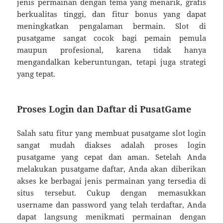
jenis permainan dengan tema yang menarik, grafis
berkualitas tinggi, dan fitur bonus yang dapat
meningkatkan pengalaman bermain. Slot di
pusatgame sangat cocok bagi pemain pemula
maupun profesional, karena tidak hanya
mengandalkan keberuntungan, tetapi juga strategi
yang tepat.
Proses Login dan Daftar di PusatGame
Salah satu fitur yang membuat pusatgame slot login
sangat mudah diakses adalah proses login
pusatgame yang cepat dan aman. Setelah Anda
melakukan pusatgame daftar, Anda akan diberikan
akses ke berbagai jenis permainan yang tersedia di
situs tersebut. Cukup dengan memasukkan
username dan password yang telah terdaftar, Anda
dapat langsung menikmati permainan dengan