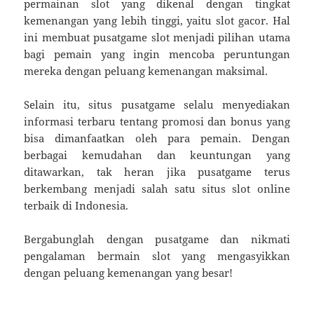
permainan slot yang dikenal dengan tingkat
kemenangan yang lebih tinggi, yaitu slot gacor. Hal
ini membuat pusatgame slot menjadi pilihan utama
bagi pemain yang ingin mencoba peruntungan
mereka dengan peluang kemenangan maksimal.
Selain itu, situs pusatgame selalu menyediakan
informasi terbaru tentang promosi dan bonus yang
bisa dimanfaatkan oleh para pemain. Dengan
berbagai kemudahan dan keuntungan yang
ditawarkan, tak heran jika pusatgame terus
berkembang menjadi salah satu situs slot online
terbaik di Indonesia.
Bergabunglah dengan pusatgame dan nikmati
pengalaman bermain slot yang mengasyikkan
dengan peluang kemenangan yang besar!