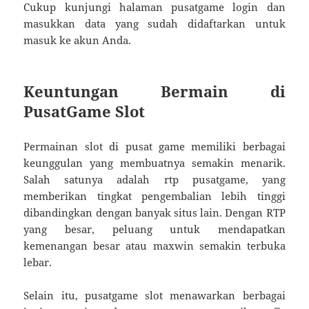
Cukup kunjungi halaman pusatgame login dan
masukkan data yang sudah didaftarkan untuk
masuk ke akun Anda.
Keuntungan Bermain di
PusatGame Slot
Permainan slot di pusat game memiliki berbagai
keunggulan yang membuatnya semakin menarik.
Salah satunya adalah rtp pusatgame, yang
memberikan tingkat pengembalian lebih tinggi
dibandingkan dengan banyak situs lain. Dengan RTP
yang besar, peluang untuk mendapatkan
kemenangan besar atau maxwin semakin terbuka
lebar.
Selain itu, pusatgame slot menawarkan berbagai