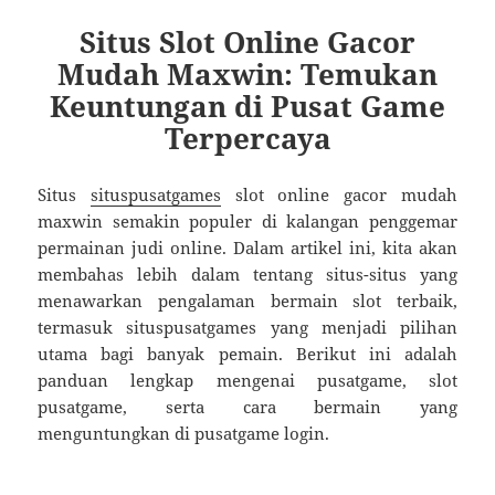
Situs Slot Online Gacor
Mudah Maxwin: Temukan
Keuntungan di Pusat Game
Terpercaya
Situs
situspusatgames
slot online gacor mudah
maxwin semakin populer di kalangan penggemar
permainan judi online. Dalam artikel ini, kita akan
membahas lebih dalam tentang situs-situs yang
menawarkan pengalaman bermain slot terbaik,
termasuk situspusatgames yang menjadi pilihan
utama bagi banyak pemain. Berikut ini adalah
panduan lengkap mengenai pusatgame, slot
pusatgame, serta cara bermain yang
menguntungkan di pusatgame login.