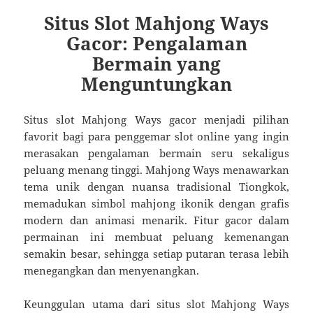
Situs Slot Mahjong Ways
Gacor: Pengalaman
Bermain yang
Menguntungkan
Situs slot Mahjong Ways gacor menjadi pilihan
favorit bagi para penggemar slot online yang ingin
merasakan pengalaman bermain seru sekaligus
peluang menang tinggi. Mahjong Ways menawarkan
tema unik dengan nuansa tradisional Tiongkok,
memadukan simbol mahjong ikonik dengan grafis
modern dan animasi menarik. Fitur gacor dalam
permainan ini membuat peluang kemenangan
semakin besar, sehingga setiap putaran terasa lebih
menegangkan dan menyenangkan.
Keunggulan utama dari situs slot Mahjong Ways