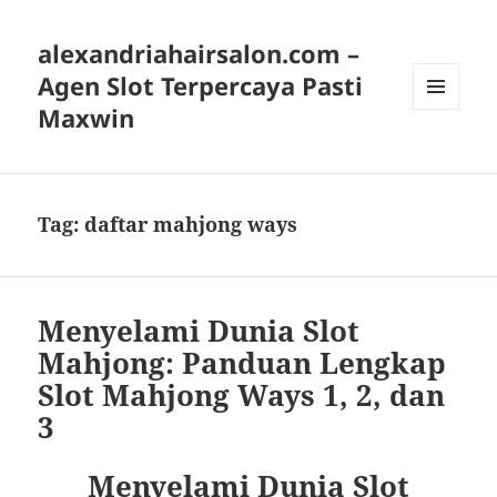
alexandriahairsalon.com –
Agen Slot Terpercaya Pasti
Maxwin
MENU
DAN
WIDGET
Tag:
daftar mahjong ways
Menyelami Dunia Slot
Mahjong: Panduan Lengkap
Slot Mahjong Ways 1, 2, dan
3
Menyelami Dunia Slot