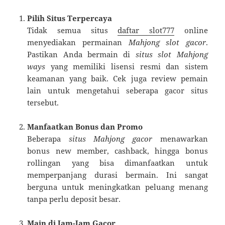
Pilih Situs Terpercaya
Tidak semua situs
daftar slot777
online
menyediakan permainan
Mahjong slot gacor
.
Pastikan Anda bermain di
situs slot Mahjong
ways
yang memiliki lisensi resmi dan sistem
keamanan yang baik. Cek juga review pemain
lain untuk mengetahui seberapa gacor situs
tersebut.
Manfaatkan Bonus dan Promo
Beberapa
situs Mahjong gacor
menawarkan
bonus new member, cashback, hingga bonus
rollingan yang bisa dimanfaatkan untuk
memperpanjang durasi bermain. Ini sangat
berguna untuk meningkatkan peluang menang
tanpa perlu deposit besar.
Main di Jam-Jam Gacor