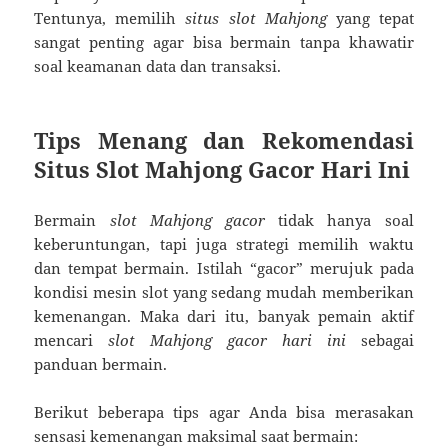
Tentunya, memilih
situs slot Mahjong
yang tepat
sangat penting agar bisa bermain tanpa khawatir
soal keamanan data dan transaksi.
Tips Menang dan Rekomendasi
Situs Slot Mahjong Gacor Hari Ini
Bermain
slot Mahjong gacor
tidak hanya soal
keberuntungan, tapi juga strategi memilih waktu
dan tempat bermain. Istilah “gacor” merujuk pada
kondisi mesin slot yang sedang mudah memberikan
kemenangan. Maka dari itu, banyak pemain aktif
mencari
slot Mahjong gacor hari ini
sebagai
panduan bermain.
Berikut beberapa tips agar Anda bisa merasakan
sensasi kemenangan maksimal saat bermain: